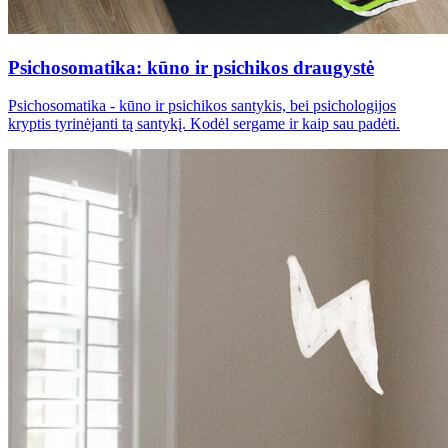
Psichosomatika: kūno ir psichikos draugystė
Psichosomatika - kūno ir psichikos santykis, bei psichologijos
kryptis tyrinėjanti tą santykį. Kodėl sergame ir kaip sau padėti.