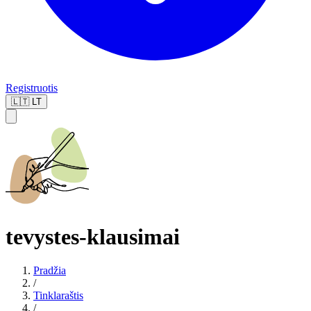
Registruotis
🇱🇹
LT
tevystes-klausimai
Pradžia
/
Tinklaraštis
/