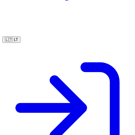
🇱🇹
LT