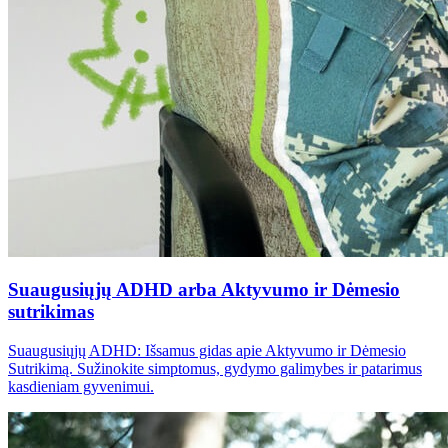
Suaugusiųjų ADHD arba Aktyvumo ir Dėmesio
sutrikimas
Suaugusiųjų ADHD: Išsamus gidas apie Aktyvumo ir Dėmesio
Sutrikimą. Sužinokite simptomus, gydymo galimybes ir patarimus
kasdieniam gyvenimui.