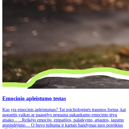
Emocinio apleistumo testas
Kas yra emocinis apleistumas? Tai psichologinės traumos forma, kai
augantis vaikas ar paauglys negauna pakankamo emocinio tėvų
atsako... ...Reikėjo emocijų, empatijos, palaikymo, atjautos, jausmų
atspindėjimo… O buvo tuštuma ir kartais bandymas tuos poreikius