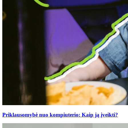
Priklausomybė nuo kompiuterio: Kaip ją įveikti?