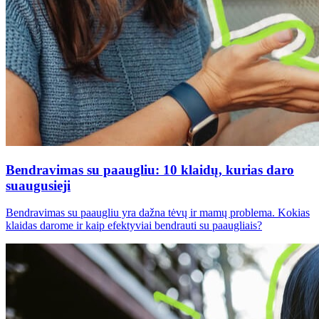
Bendravimas su paaugliu: 10 klaidų, kurias daro
suaugusieji
Bendravimas su paaugliu yra dažna tėvų ir mamų problema. Kokias
klaidas darome ir kaip efektyviai bendrauti su paaugliais?