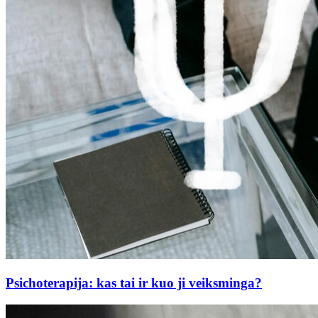
Psichoterapija: kas tai ir kuo ji veiksminga?