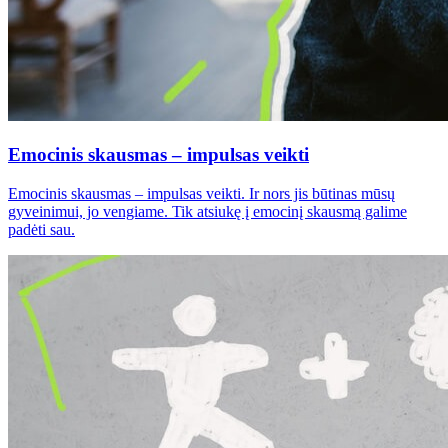
Emocinis skausmas – impulsas veikti
Emocinis skausmas – impulsas veikti. Ir nors jis būtinas mūsų
gyveinimui, jo vengiame. Tik atsiukę į emocinį skausmą galime
padėti sau.