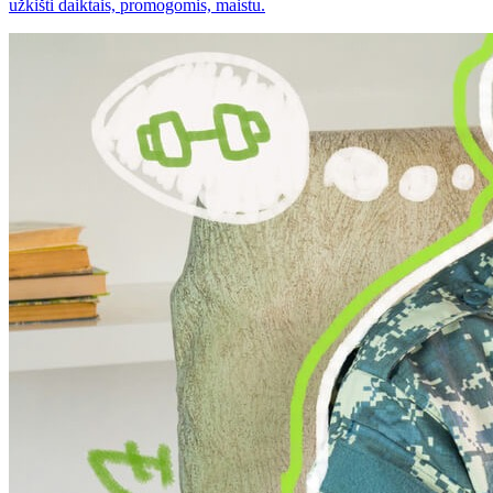
užkišti daiktais, promogomis, maistu.