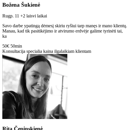
Božena Šukienė
Rugp. 11
+2 laisvi laikai
Savo darbe ypatingą dėmesį skiriu ryšiui tarp manęs ir mano klientų.
Manau, kad tik pasitikėjimo ir atvirumo erdvėje galime tyrinėti tai,
ka
50€
50min
Konsultacija specialia kaina ilgalaikiam klientam
Rita Čepinskienė