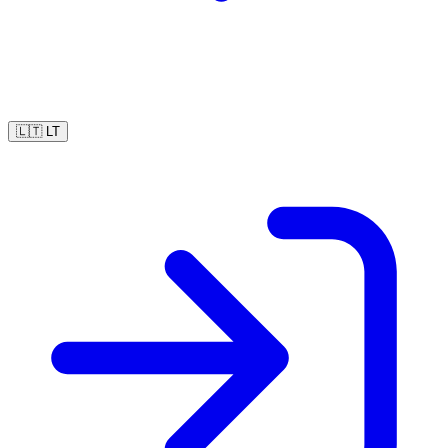
🇱🇹
LT