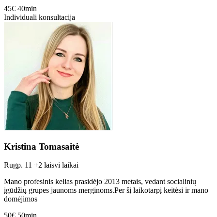
45€
40min
Individuali konsultacija
Kristina Tomasaitė
Rugp. 11
+2 laisvi laikai
Mano profesinis kelias prasidėjo 2013 metais, vedant socialinių
įgūdžių grupes jaunoms merginoms.Per šį laikotarpį keitėsi ir mano
domėjimos
50€
50min