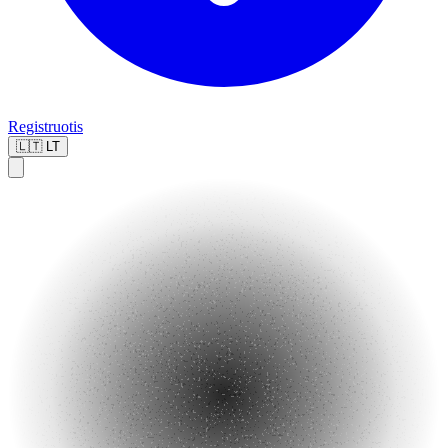
Registruotis
🇱🇹
LT