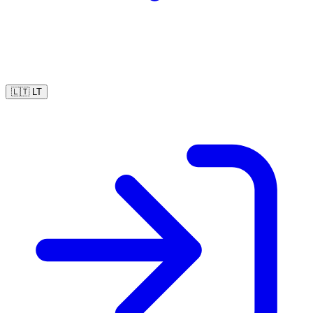
🇱🇹
LT