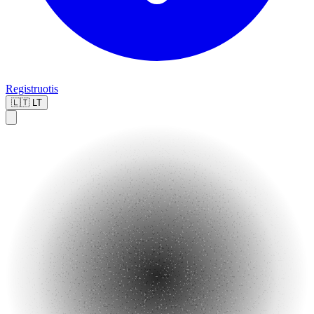
Registruotis
🇱🇹
LT