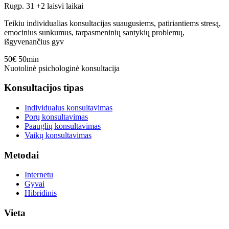
Rugp. 31
+2 laisvi laikai
Teikiu individualias konsultacijas suaugusiems, patiriantiems stresą,
emocinius sunkumus, tarpasmeninių santykių problemų,
išgyvenančius gyv
50€
50min
Nuotolinė psichologinė konsultacija
Konsultacijos tipas
Individualus konsultavimas
Porų konsultavimas
Paauglių konsultavimas
Vaikų konsultavimas
Metodai
Internetu
Gyvai
Hibridinis
Vieta