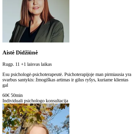
Aistė Didžiūnė
Rugp. 11
+1 laisvas laikas
Esu psichologė-psichoterapeutė. Psichoterapijoje man pirmiausia yra
svarbus santykis: žmogiškas artimas ir gilus ryšys, kuriame klientas
gal
60€
50min
Individuali psichologo konsultacija