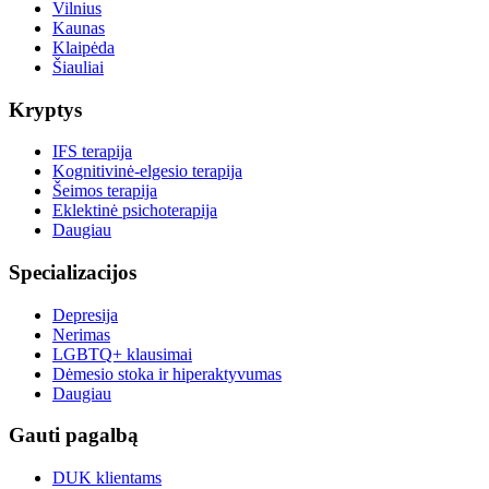
Vilnius
Kaunas
Klaipėda
Šiauliai
Kryptys
IFS terapija
Kognitivinė-elgesio terapija
Šeimos terapija
Eklektinė psichoterapija
Daugiau
Specializacijos
Depresija
Nerimas
LGBTQ+ klausimai
Dėmesio stoka ir hiperaktyvumas
Daugiau
Gauti pagalbą
DUK klientams