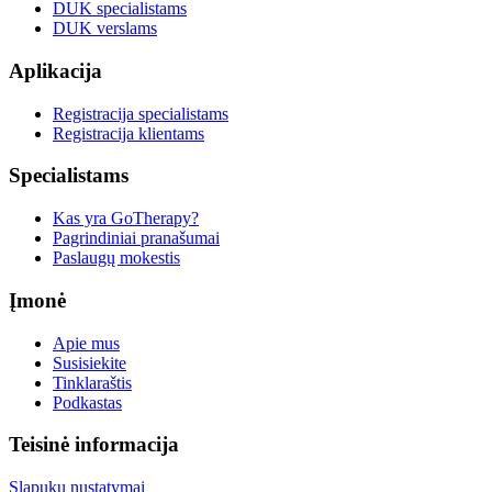
DUK specialistams
DUK verslams
Aplikacija
Registracija specialistams
Registracija klientams
Specialistams
Kas yra GoTherapy?
Pagrindiniai pranašumai
Paslaugų mokestis
Įmonė
Apie mus
Susisiekite
Tinklaraštis
Podkastas
Teisinė informacija
Slapukų nustatymai