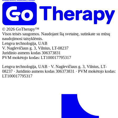
© 2026 GoTherapy™
Visos teisės saugomos. Naudojant šią svetainę, sutinkate su mūsų
naudojimosi taisyklėmis.
Lengva technologija, UAB
V. Naglevičiaus g. 3, Vilnius, LT-08237
Juridinio asmens kodas 306373831
PVM mokėtojo kodas: LT100017795317
Lengva technologija, UAB
·
V. Naglevičiaus g. 3, Vilnius, LT-
08237
·
Juridinio asmens kodas 306373831
·
PVM mokėtojo kodas:
LT100017795317