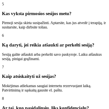
5
Kas vyksta pirmosios sesijos metu?
Pirmoji sesija skirta susipažinti. Aptarsite, kas jus atvedė į terapiją, ir
susitarsite, kaip dirbsite toliau.
6
Ką daryti, jei reikia atšaukti ar perkelti sesiją?
Sesiją galite atšaukti arba perkelti savo paskyroje. Laiku atšaukus
sesiją, pinigai grąžinami.
7
Kaip atsiskaityti už sesijas?
Mokėjimas atliekamas saugiai internetu rezervuojant laiką.
Patvirtinimą ir sąskaitą gausite el. paštu.
8
Ar tai, kuo pasidalinsiu, liks konfidencialu?