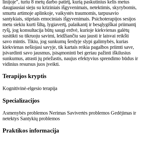
linijoje", turiu 8 metų darbo patirtį, kurią paskutinius kelis metus
daugiausiai sieju su kriziniais išgyvenimais, netektimis, skyrybomis,
smurtu artimoje aplinkoje, vaikystės traumomis, tarpusavio
santykiais, stipriais emociniais išgyvenimais. Psichoterapijos sesijos
metu siekiu kurti šiltą, lygiavertį, palaikantį ir besąlygiškai priimantį
ryšį, jog konsultacija būtų saugi erdvė, kurioje kiekvienas galėtų
susitikti su tikruoju savimi, leidžiančiu sau jausti ir laisvai reikšti
savo mintis. Tikiu, jog sunkumų šerdyje slypi galimybės, kurias
kiekvienas nešiojasi savyje, tik kartais reikia pagalbos priimti save,
įsivardinti savo jausmus, įsisąmoninti bei geriau pažinti iškilusius
sunkumus, atrasti jų priežastis, naujus efektyvius sprendimo būdus ir
vidinius resursus juos įveikti.
Terapijos kryptis
Kognitivinė-elgesio terapija
Specializacijos
Asmenybės problemos
Nerimas
Savivertės problemos
Gedėjimas ir
netektys
Santykių problemos
Praktikos informacija