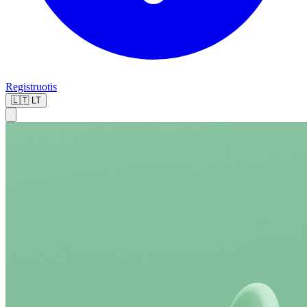
Registruotis
🇱🇹
LT