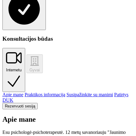
Konsultacijos būdas
Internetu
Gyvai
Apie mane
Praktikos informacija
Susipažinkite su manimi
Patirtys
DUK
Rezervuoti sesiją
Apie mane
Esu psichologė-psichoterapeutė. 12 metų savanoriauju "Jaunimo