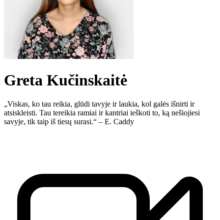
Greta Kučinskaitė
„Viskas, ko tau reikia, glūdi tavyje ir laukia, kol galės išnirti ir
atsiskleisti. Tau tereikia ramiai ir kantriai ieškoti to, ką nešiojiesi
savyje, tik taip iš tiesų surasi.“ – E. Caddy