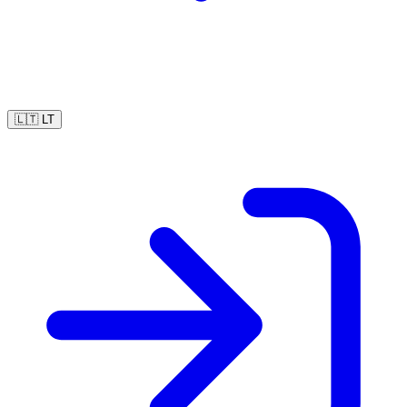
🇱🇹
LT