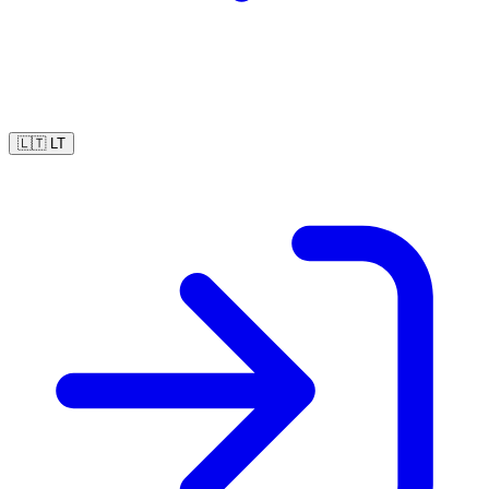
🇱🇹
LT