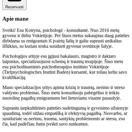
Rezervuoti
Apie mane
Sveiki! Esu Kotryna, psichologė - konsultantė. Nuo 2016 metų
gyvenu ir dirbu Vokietijoje. Per šiuos metus sukaupiau daug patirties
dirbdama su emigrantais iš įvairių šalių ir galiu suprasti unikalius
iššūkius, su kuriais tenka susidurti gyvenat svetimoje šalyje.
Psichologijos srityje esu įgijusi bakalauro, magistro ir daktaro
laipsnius, specializuojuosi schemų ir traumų terapijoje. Šiuo metu
esu psichodinaminės psichotherapijos instituto Vokietijoje
(Tiefpsychologisches Institut Baden) kursantė, kur toliau keliu savo
kvalifikaciją.
Mano specializacijos sritys apima krizių ir traumų, nerimo ir streso
valdymo problemas. Šiuo metu konsultuoju pabėgėlius ir teikiu
nuotolinę pagalbą emigrantams bei lietuviams visame pasaulyje.
Suprantu tarpkultūrinės patirties sudėtingumą ir gyvenimo užsienyje
spaudimą, todėl siūlau empatišką ir efektyvią pagalbą. Nesvarbu, ar
susiduriate su nerimu, trauma, santykių problemomis ar stresu, esu
čia, kad padėčiau Jums įveikti savo sunkumus.