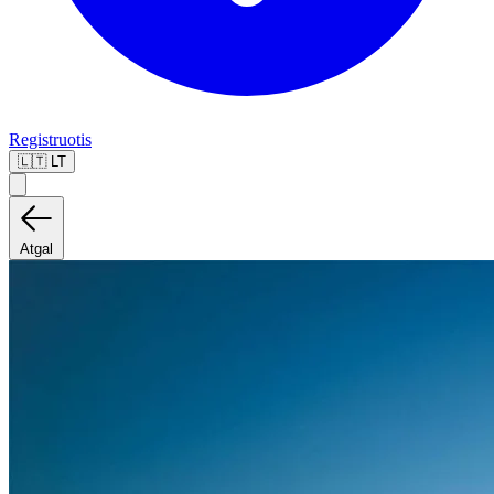
Registruotis
🇱🇹
LT
Atgal