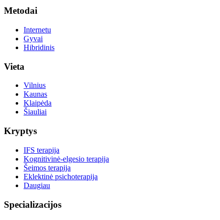
Metodai
Internetu
Gyvai
Hibridinis
Vieta
Vilnius
Kaunas
Klaipėda
Šiauliai
Kryptys
IFS terapija
Kognitivinė-elgesio terapija
Šeimos terapija
Eklektinė psichoterapija
Daugiau
Specializacijos