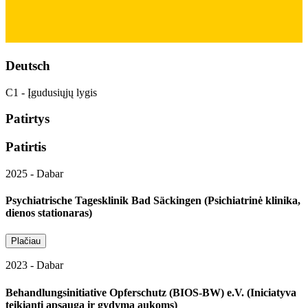
Deutsch
C1 - Įgudusiųjų lygis
Patirtys
Patirtis
2025 - Dabar
Psychiatrische Tagesklinik Bad Säckingen (Psichiatrinė klinika,
dienos stationaras)
Plačiau
2023 - Dabar
Behandlungsinitiative Opferschutz (BIOS‑BW) e.V. (Iniciatyva
teikianti apsaugą ir gydymą aukoms)