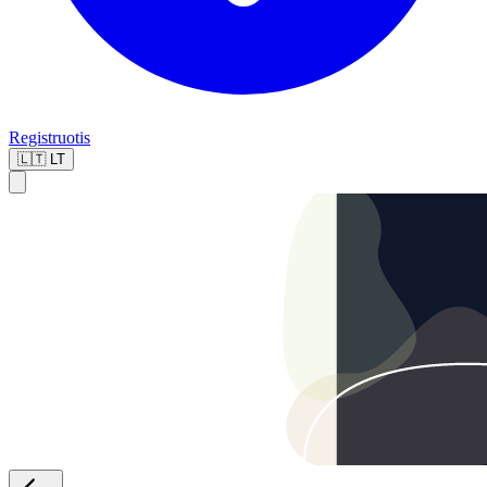
Registruotis
🇱🇹
LT