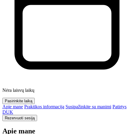
Nėra laisvų laikų
Pasirinkite laiką
Apie mane
Praktikos informacija
Susipažinkite su manimi
Patirtys
DUK
Rezervuoti sesiją
Apie mane