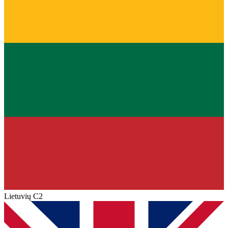
Lietuvių
C2