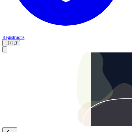
Registruotis
🇱🇹
LT