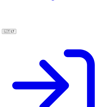
🇱🇹
LT