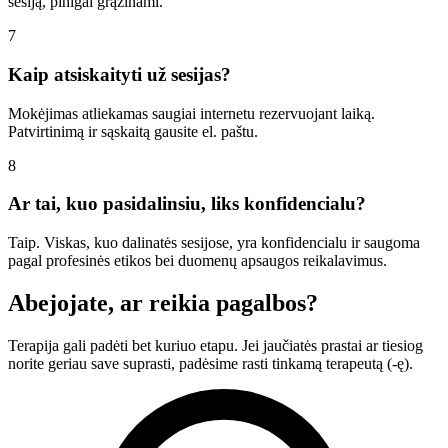
sesiją, pinigai grąžinami.
7
Kaip atsiskaityti už sesijas?
Mokėjimas atliekamas saugiai internetu rezervuojant laiką.
Patvirtinimą ir sąskaitą gausite el. paštu.
8
Ar tai, kuo pasidalinsiu, liks konfidencialu?
Taip. Viskas, kuo dalinatės sesijose, yra konfidencialu ir saugoma
pagal profesinės etikos bei duomenų apsaugos reikalavimus.
Abejojate, ar reikia pagalbos?
Terapija gali padėti bet kuriuo etapu. Jei jaučiatės prastai ar tiesiog
norite geriau save suprasti, padėsime rasti tinkamą terapeutą (-ę).