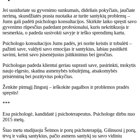
Jei susiduriate su gyvenimo sunkumais, dideliais pokyčiais, jaučiate
nerimą, skundžiatės prasta nuotaika ar turite santykių problemų –
Jums gali padėti psichologo konsultacijos. Skirkite laiko spręsti savo
gyvenimo rūpesčius padedant profesionalui, kuris nekritikuoja ir
nesmerkia, o padeda susivokti savyje ir ieško sprendimų kartu.
Psichologo konsultacijos Jums padės, jei norite keistis ir tobulėti –
pažinti save, valdyti savo emocijas ir santykius, labiau pasitikėti
savimi, keisti savo įsisenėjusius įsitikinimus bei įpročius.
Psichologas padeda klientui geriau suprasti save, pasirinkti, mokytis
naujo elgesio, skatina asmenybės tobulėjimą, atsakomybės
prisiėmimą bei pozityvius pokyčius.
Ženkite pirmąjį žingsnį – ieškokite pagalbos ir problemos pradės
spręstis!
***
Esu psichologė, kandidatė į psichoterapeutus. Psichologe dirbu nuo
2015 metų.
Šiuo metu studijuoju Šeimos ir porų psichoterapiją. Gilinuosi į porų,
tėvų ir vaikų santykius, pačio asmens santykį su savo vidiniu